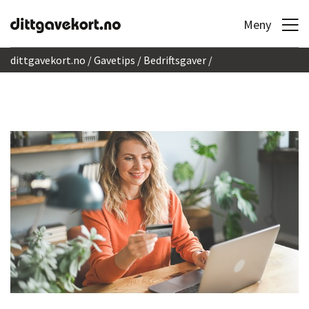
Hopp til innhold
Meny
dittgavekort.no
Gavetips
Bedriftsgaver
Enkel bestilling av bedriftsgaver