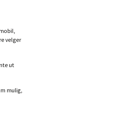
 mobil,
re velger
nte ut
om mulig,