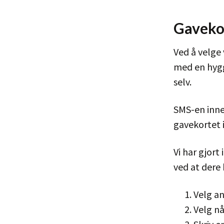
Gavekor
Ved å velge
med en hygg
selv.
SMS-en inne
gavekortet 
Vi har gjor
ved at dere 
Velg an
Velg n