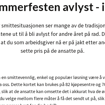
mmerfesten avlyst - 
 smittesituasjonen ser mange av de tradisjone
ne ut til å bli avlyst for andre året på rad. D
at du som arbeidsgiver nå er på jakt etter a
sette pris på de ansatte på.
 en smittevennlig, enkel og populær løsning være å v
a oss. Dette kortet kan brukes på 82 kjøpesentre og 70
 slik at de ansatte kan omsette det i akkurat hva de øn
 du velge mellom flere måter å få det sendt ut på, slik