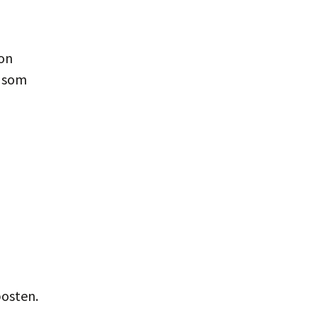
jon
g som
 posten.