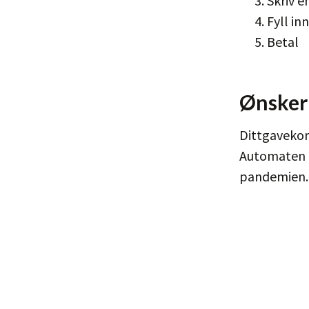
Skriv e
Fyll i
Betal
Ønsker 
Dittgavekor
Automaten e
pandemien