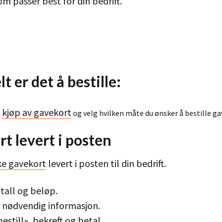
om passer best for din bedrift.
t er det å bestille:
kjøp av gavekort
n
og velg hvilken måte du ønsker å bestille ga
t levert i posten
ske gavekort
levert i posten til din bedrift.
tall og beløp.
n nødvendig informasjon.
bestill», bekreft og betal.