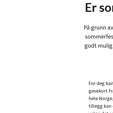
Er so
På grunn av
sommerfeste
godt mulig 
For deg kan
gavekort fr
hele Norge,
tillegg kan