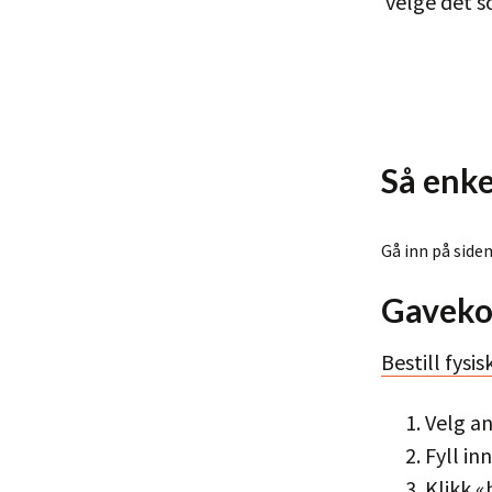
velge det s
Så enkel
Gå inn på side
Gavekor
Bestill fysi
Velg an
Fyll in
Klikk «