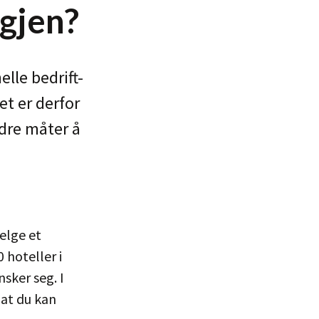
igjen?
lle bedrift-
et er derfor
ndre måter å
elge et
 hoteller i
sker seg. I
 at du kan