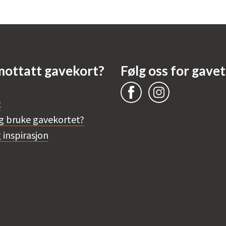
mottatt gavekort?
Følg oss for gavet
t
g bruke gavekortet?
 inspirasjon