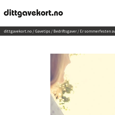
Hopp til innhold
dittgavekort.no
Gavetips
Bedriftsgaver
Er sommerfesten av