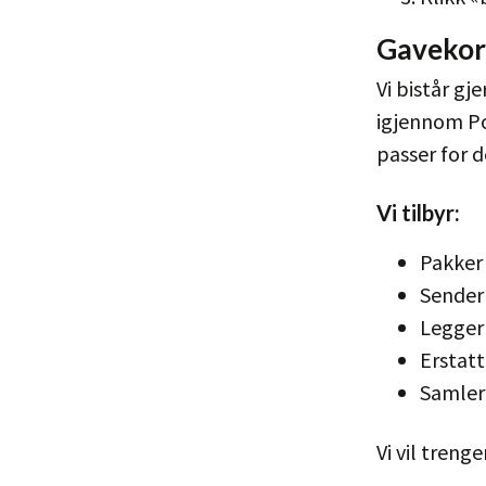
Gavekort
Vi bistår gj
igjennom P
passer for d
Vi tilbyr:
Pakker 
Sender 
Legger 
Erstat
Samler 
Vi vil trenge