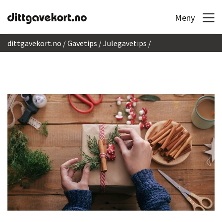
Hopp til innhold
Meny
dittgavekort.no
Gavetips
Julegavetips
Kreativ innpakning