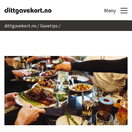
Hopp til innhold
Meny
dittgavekort.no
Gavetips
Kjøp gavekort og gi et restaurantbesøk i gave