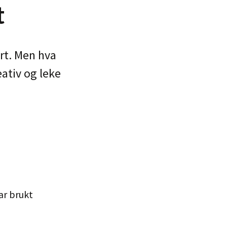
t
ort. Men hva
eativ og leke
ar brukt