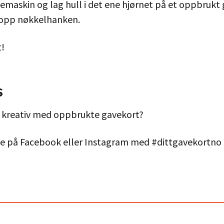
lemaskin og lag hull i det ene hjørnet på et oppbrukt
 opp nøkkelhanken.
t!
s
 kreativ med oppbrukte gavekort?
rne på Facebook eller Instagram med #dittgavekortno