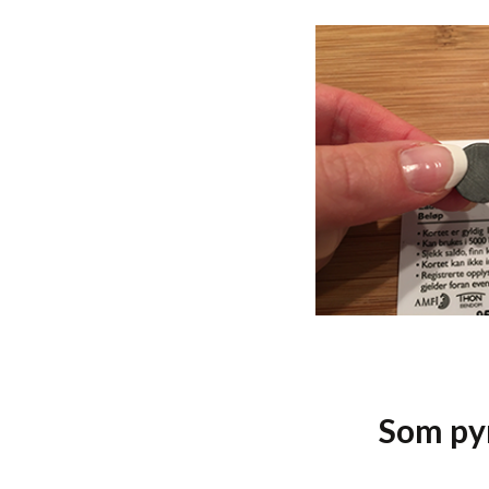
Som py