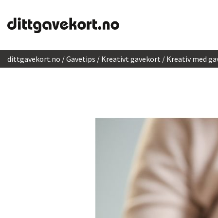
Hopp til innhold
dittgavekort.no
Gavetips
Kreativt gavekort
Kreativ med ga