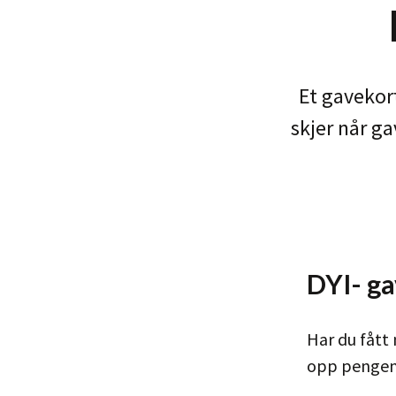
Et gavekort
skjer når ga
DYI- g
Har du fått 
opp penge