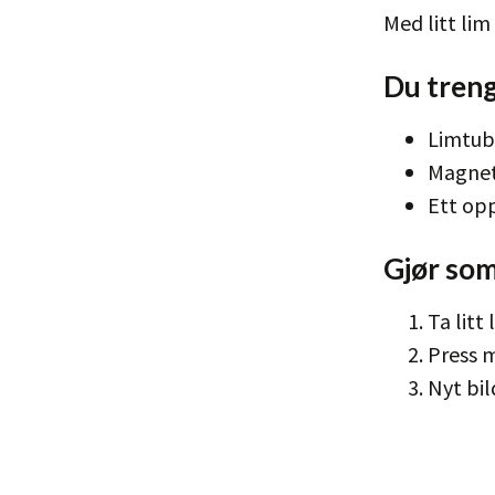
Med litt lim
Du treng
Limtub
Magnete
Ett op
Gjør som
Ta litt
Press 
Nyt bil