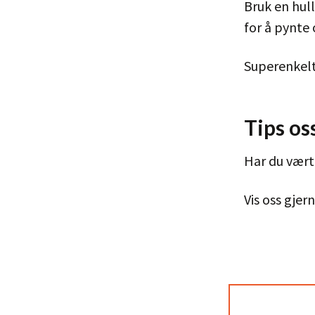
Bruk en hul
for å pynte
Superenkel
Tips os
Har du vært
Vis oss gje