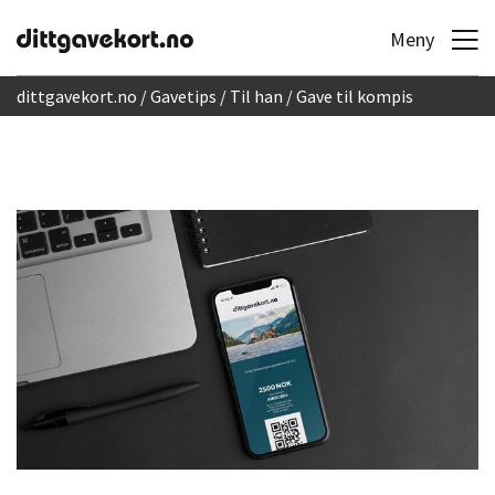
Hopp til innhold
Meny
dittgavekort.no
Gavetips
Til han
Gave til kompis